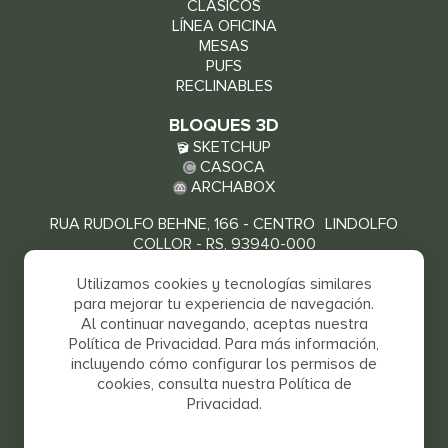
CLÁSICOS
LÍNEA OFICINA
MESAS
PUFS
RECLINABLES
BLOQUES 3D
SKETCHUP
CASOCA
ARCHABOX
RUA RUDOLFO BEHNE, 166 - CENTRO LINDOLFO
COLLOR - RS, 93940-000
VER CÓMO LLEGAR
Utilizamos cookies y tecnologías similares
para mejorar tu experiencia de navegación.
Al continuar navegando, aceptas nuestra
Política de Privacidad. Para más información,
incluyendo cómo configurar los permisos de
cookies, consulta nuestra Política de
Privacidad.