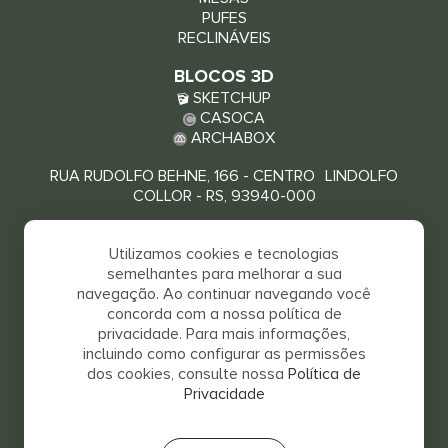
PUFES
RECLINÁVEIS
BLOCOS 3D
SKETCHUP
CASOCA
ARCHABOX
RUA RUDOLFO BEHNE, 166 - CENTRO LINDOLFO
COLLOR - RS, 93940-000
VEJA COMO CHEGAR
Utilizamos cookies e tecnologias
semelhantes para melhorar a sua
navegação. Ao continuar navegando você
concorda com a nossa política de
privacidade. Para mais informações,
incluindo como configurar as permissões
dos cookies, consulte nossa
Política de
Privacidade
SALVA 2026 © TODOS OS DIREITOS RESERVADOS