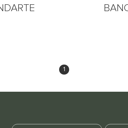
NDARTE
BANQ
1
Nome
E-