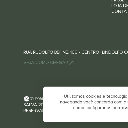
PROJET
LOJA D
CONTA
RUA RUDOLFO BEHNE, 166 - CENTRO LINDOLFO CO
VEJA COMO CHEGAR
Utilizamos cookies e tecnologi
navegando você concorda com a no
SALVA 2026 © TODOS OS DIREITOS
RELATÓ
como configurar as permis
RESERVADOS
SALARI