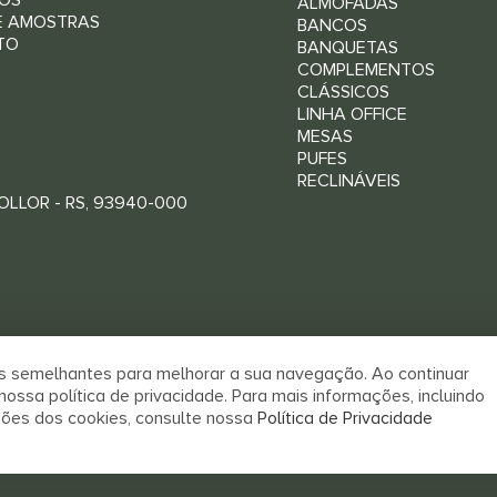
OS
ALMOFADAS
E AMOSTRAS
BANCOS
TO
BANQUETAS
COMPLEMENTOS
CLÁSSICOS
LINHA OFFICE
MESAS
PUFES
RECLINÁVEIS
LLOR - RS, 93940-000
as semelhantes para melhorar a sua navegação. Ao continuar
ssa política de privacidade. Para mais informações, incluindo
RIO DE IGUALDADE
DESENVOLVIDO POR
sões dos cookies, consulte nossa
Política de Privacidade
AL