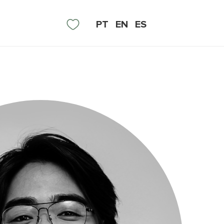
PT
EN
ES