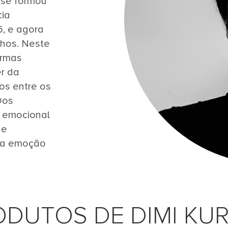
 se formou
cia
6, e agora
lhos. Neste
ormas
er da
os entre os
Dos
 emocional
de
a a emoção
.
ODUTOS DE DIMI KUR