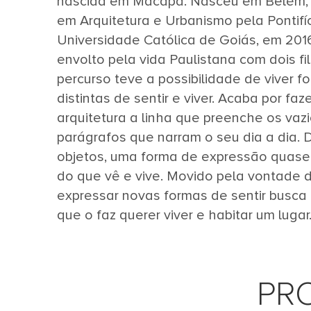
nascida em Macapá. Nasceu em Belém,
em Arquitetura e Urbanismo pela Pontifí
Universidade Católica de Goiás, em 201
envolto pela vida Paulistana com dois fi
percurso teve a possibilidade de viver f
distintas de sentir e viver. Acaba por faz
arquitetura a linha que preenche os vazi
parágrafos que narram o seu dia a dia. 
objetos, uma forma de expressão quase
do que vê e vive. Movido pela vontade 
expressar novas formas de sentir busc
que o faz querer viver e habitar um lugar
PR