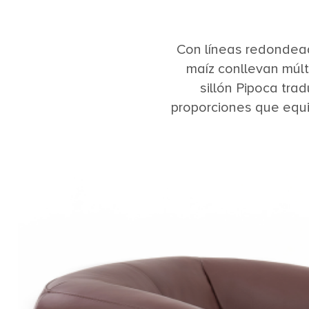
Con líneas redondead
maíz conllevan múlt
sillón Pipoca tra
proporciones que equil