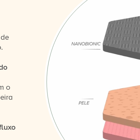
 de
.
 do
m o
eira
fluxo