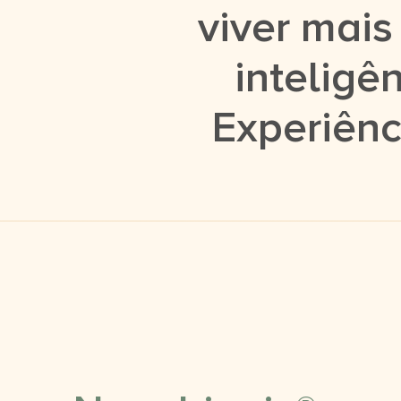
viver mai
inteligê
Experiênc