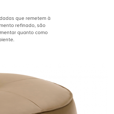
ondadas que remetem à
mento refinado, são
lementar quanto como
iente.