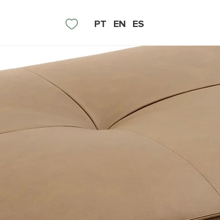
PT
EN
ES