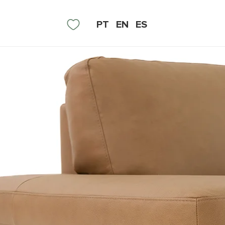
PT
EN
ES