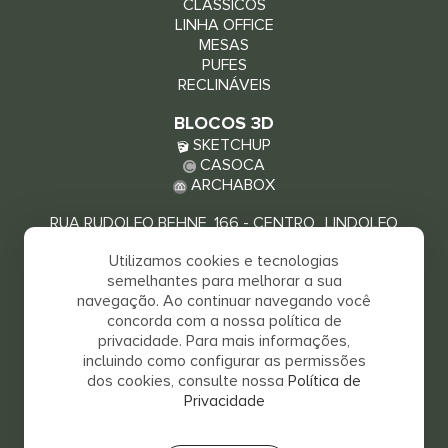
CLÁSSICOS
LINHA OFFICE
MESAS
PUFES
RECLINÁVEIS
BLOCOS 3D
SKETCHUP
CASOCA
ARCHABOX
RUA RUDOLFO BEHNE, 166 - CENTRO LINDOLFO
COLLOR - RS, 93940-000
Utilizamos cookies e tecnologias
VEJA COMO CHEGAR
semelhantes para melhorar a sua
navegação. Ao continuar navegando você
concorda com a nossa política de
privacidade. Para mais informações,
incluindo como configurar as permissões
dos cookies, consulte nossa
Política de
Privacidade