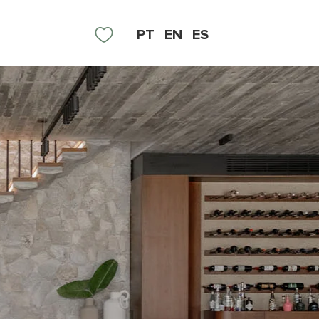
PT
EN
ES