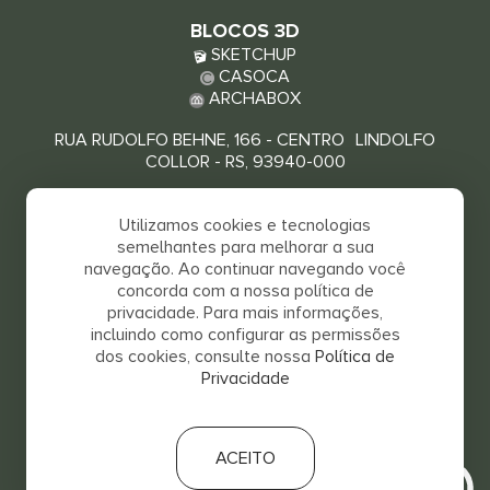
BLOCOS 3D
SKETCHUP
CASOCA
ARCHABOX
RUA RUDOLFO BEHNE, 166 - CENTRO LINDOLFO
COLLOR - RS, 93940-000
VEJA COMO CHEGAR
Utilizamos cookies e tecnologias
semelhantes para melhorar a sua
navegação. Ao continuar navegando você
concorda com a nossa política de
privacidade. Para mais informações,
incluindo como configurar as permissões
dos cookies, consulte nossa
Política de
Privacidade
SALVA 2026 © TODOS OS DIREITOS RESERVADOS
RELATÓRIO DE IGUALDADE SALARIAL
ACEITO