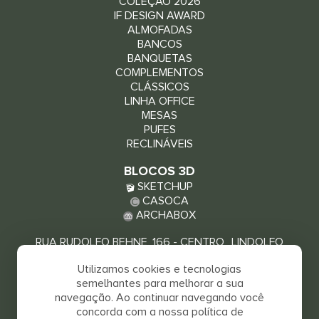
COLEÇÃO 2026
IF DESIGN AWARD
ALMOFADAS
BANCOS
BANQUETAS
COMPLEMENTOS
CLÁSSICOS
LINHA OFFICE
MESAS
PUFES
RECLINÁVEIS
BLOCOS 3D
SKETCHUP
CASOCA
ARCHABOX
RUA RUDOLFO BEHNE, 166 - CENTRO LINDOLFO
COLLOR - RS, 93940-000
Utilizamos cookies e tecnologias
VEJA COMO CHEGAR
semelhantes para melhorar a sua
navegação. Ao continuar navegando você
concorda com a nossa política de