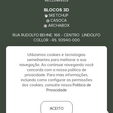
RECLINÁVEIS
BLOCOS 3D
SKETCHUP
CASOCA
ARCHABOX
RUA RUDOLFO BEHNE, 166 - CENTRO LINDOLFO
COLLOR - RS, 93940-000
VEJA COMO CHEGAR
Utilizamos cookies e tecnologias
semelhantes para melhorar a sua
navegação. Ao continuar navegando você
concorda com a nossa política de
privacidade. Para mais informações,
incluindo como configurar as permissões
dos cookies, consulte nossa
Política de
Privacidade
SALVA 2026 © TODOS OS DIREITOS RESERVADOS
RELATÓRIO DE IGUALDADE SALARIAL
ACEITO