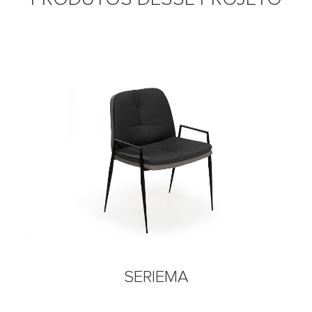
A
ANACOND