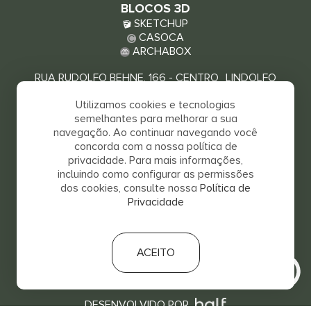
BLOCOS 3D
SKETCHUP
CASOCA
ARCHABOX
RUA RUDOLFO BEHNE, 166 - CENTRO LINDOLFO
COLLOR - RS, 93940-000
Utilizamos cookies e tecnologias
VEJA COMO CHEGAR
semelhantes para melhorar a sua
navegação. Ao continuar navegando você
concorda com a nossa política de
privacidade. Para mais informações,
incluindo como configurar as permissões
dos cookies, consulte nossa
Política de
Privacidade
SALVA 2026 © TODOS OS DIREITOS RESERVADOS
ACEITO
RELATÓRIO DE IGUALDADE SALARIAL
DESENVOLVIDO POR