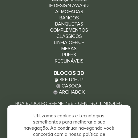
IF DESIGN AWARD
ALMOFADAS
BANCOS
BANQUETAS
COMPLEMENTOS
CLÁSSICOS
LINHA OFFICE
MESAS
PUFES
RECLINÁVEIS
BLOCOS 3D
SKETCHUP
CASOCA
ARCHABOX
RUA RUDOLFO BEHNE, 166 - CENTRO LINDOLFO
COLLOR - RS, 93940-000
Utilizamos cookies e tecnologias
VEJA COMO CHEGAR
semelhantes para melhorar a sua
navegação. Ao continuar navegando você
concorda com a nossa política de