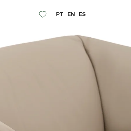
PT
EN
ES