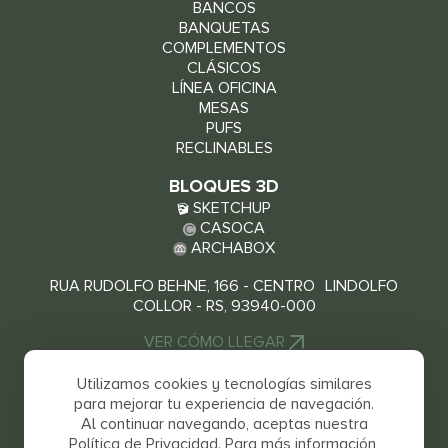
BANCOS
BANQUETAS
COMPLEMENTOS
CLÁSICOS
LÍNEA OFICINA
MESAS
PUFS
RECLINABLES
BLOQUES 3D
SKETCHUP
CASOCA
ARCHABOX
RUA RUDOLFO BEHNE, 166 - CENTRO LINDOLFO
COLLOR - RS, 93940-000
VER CÓMO LLEGAR
Utilizamos cookies y tecnologías similares
para mejorar tu experiencia de navegación.
Al continuar navegando, aceptas nuestra
Política de Privacidad. Para más información,