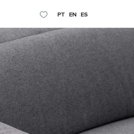
PT
EN
ES