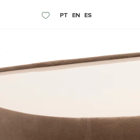
PT
EN
ES