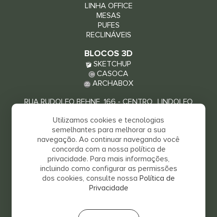
LINHA OFFICE
MESAS
PUFES
RECLINÁVEIS
BLOCOS 3D
SKETCHUP
CASOCA
ARCHABOX
RUA RUDOLFO BEHNE, 166 - CENTRO LINDOLFO
COLLOR - RS, 93940-000
Utilizamos cookies e tecnologias
VEJA COMO CHEGAR
semelhantes para melhorar a sua
navegação. Ao continuar navegando você
concorda com a nossa política de
privacidade. Para mais informações,
incluindo como configurar as permissões
dos cookies, consulte nossa
Política de
Privacidade
SALVA 2026 © TODOS OS DIREITOS RESERVADOS