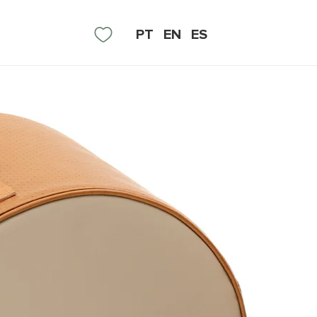
PT
EN
ES