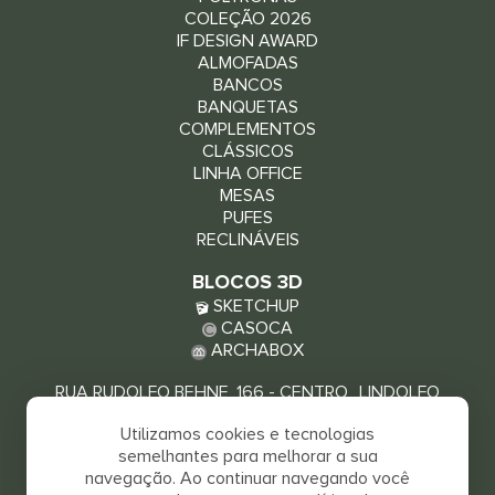
COLEÇÃO 2026
IF DESIGN AWARD
ALMOFADAS
BANCOS
BANQUETAS
COMPLEMENTOS
CLÁSSICOS
LINHA OFFICE
MESAS
PUFES
RECLINÁVEIS
BLOCOS 3D
SKETCHUP
CASOCA
ARCHABOX
RUA RUDOLFO BEHNE, 166 - CENTRO LINDOLFO
COLLOR - RS, 93940-000
Utilizamos cookies e tecnologias
VEJA COMO CHEGAR
semelhantes para melhorar a sua
navegação. Ao continuar navegando você