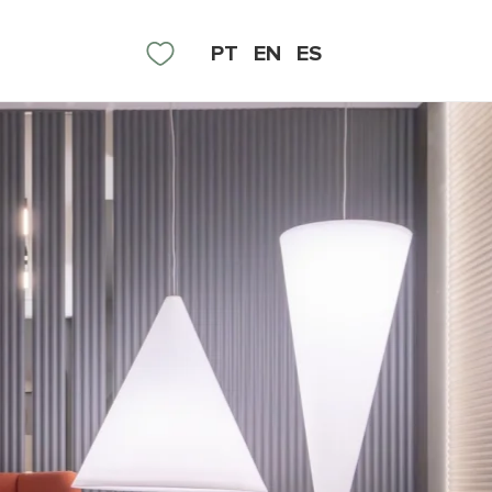
PT
EN
ES