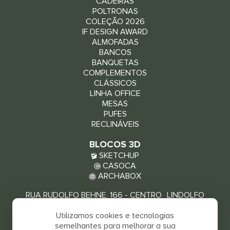
CADEIRAS
POLTRONAS
COLEÇÃO 2026
IF DESIGN AWARD
ALMOFADAS
BANCOS
BANQUETAS
COMPLEMENTOS
CLÁSSICOS
LINHA OFFICE
MESAS
PUFES
RECLINÁVEIS
BLOCOS 3D
SKETCHUP
CASOCA
ARCHABOX
RUA RUDOLFO BEHNE, 166 - CENTRO LINDOLFO
COLLOR - RS, 93940-000
Utilizamos cookies e tecnologias
VEJA COMO CHEGAR
semelhantes para melhorar a sua