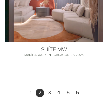
SUÍTE MW
MARÍLIA WARKEN | CASACOR RS 2025
1
2
3
4
5
6