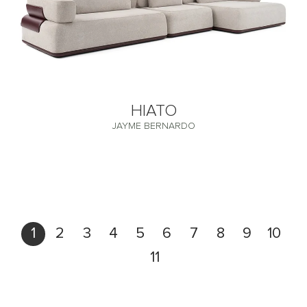
HIATO
JAYME BERNARDO
1
2
3
4
5
6
7
8
9
10
11